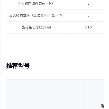
最大轴向动态载荷（N）
5
最大径向载荷（离法兰4mm处）(N)
5
齿轮箱长度L1(mm)
11.5
推荐型号
额