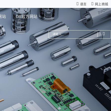
语言
网上商城
网站
DB官方网站
费
机器人
星减速箱（高性能版）
零背隙齿轮箱
模组
仿生机器人灵巧手
距调节驱动系统
ZWSMD Φ4mm系列
电路板
ZWSMD Φ6mm系列
ZWSMD Φ8mm系列
ZWSMD Φ10mm系列
ZWSMD Φ12mm系列
ZWSMD Φ16mm系列
ZWSMD Φ19mm系列