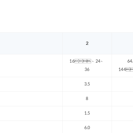
2
16、24、
6
36
144
3.5
8
1.5
6.0