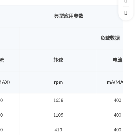
典型应用参数
负载数据
流
转速
电流
MAX)
rpm
mA(MAX)
60
1658
400
60
1105
400
50
413
400