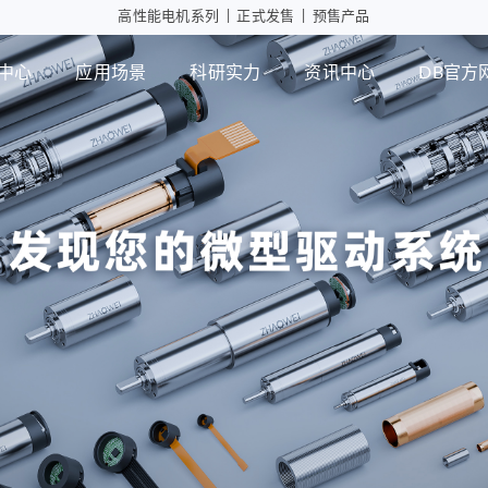
高性能电机系列
|
正式发售
|
预售产品
中心
应用场景
科研实力
资讯中心
DB官方
工业自动化
智能消
行星减速箱
行
高性能电机应用
摄像头
微型瞳
PD版本
MD版本
可持续发展
设计实力
展会活动
DB官方网站
智能制造
行业资讯
检测能力
常见问题
ZWPD Φ4.3mm系列
ZWMD Φ3.4mm系列
ZWPD Φ6mm系列
ZWMD Φ4.3mm系列
ZWPD Φ8mm系列
ZWMD Φ6mm系列
ZWPD Φ10mm系列
ZWMD Φ8mm系列
ZWPD Φ12mm系列
ZWMD Φ10mm系列