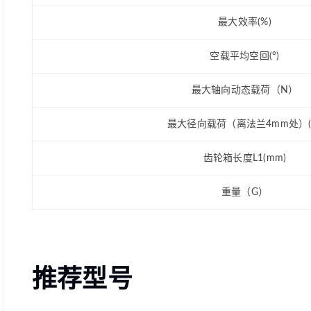
最大效率(%)
空载平均空回(°)
最大轴向动态载荷（N）
最大径向载荷（离法兰4mm处）(
齿轮箱长度L1(mm)
重量（G）
推荐型号