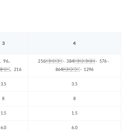
3
4
4、96、
256、384、576、
、216
864、1296
3.5
3.5
8
8
1.5
1.5
6.0
6.0