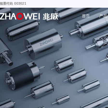
股票代码 003021
首页
产品
汽车电子
智慧医疗
步进电机
编码器
智能汽车屏幕解决方案
骨科手术创面清洗泵
电子驻车MGU
胰岛素注射泵
Φ8mm 编码器
研发实力
企业动态
公司介绍
电机
智能尾门伸缩
移液工作站驱动系统
Φ12mm 编码器
拇指并排直线电机
Φ22mm 编码器
Φ12mm拇指直线电机
Φ38mm 编码器
Φ12mm掌心直线电
机-1
无刷空心杯电机
Φ12mm掌心直线电