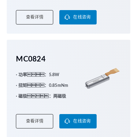
查看详情
在线咨询
MC0824
· 功率：5.8W
· 扭矩：0.85mNm
· 磁极：两磁极
查看详情
在线咨询